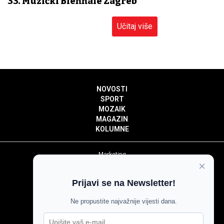
33. Muzički Biennale Zagreb
Učitaj više
NOVOSTI
SPORT
MOZAIK
MAGAZIN
KOLUMNE
Marketing
×
Politika privatnosti
Politika kolačića
Prijavi se na Newsletter!
Impressum
Pravila prenošenja sadržaja
Ne propustite najvažnije vijesti dana.
Pravila komentiranja
Agroglas