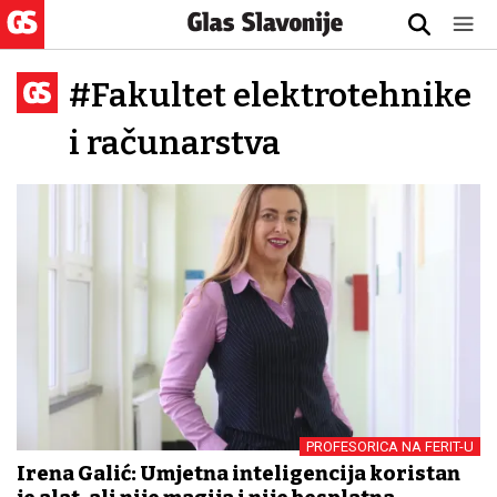
#Fakultet elektrotehnike
i računarstva
PROFESORICA NA FERIT-U
Irena Galić: Umjetna inteligencija koristan