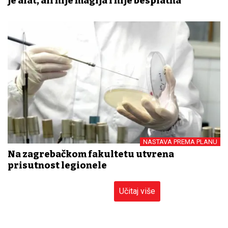
je alat, ali nije magija i nije besplatna
NASTAVA PREMA PLANU
Na zagrebačkom fakultetu utvrđena
prisutnost legionele
Učitaj više