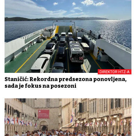
DIREKTOR HTZ-A
Staničić: Rekordna predsezona ponovljena,
sada je fokus na posezoni