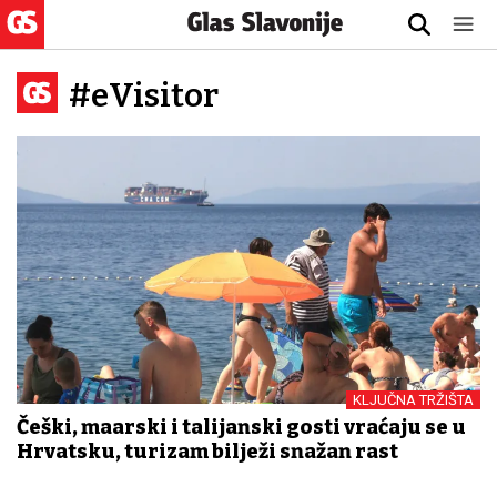
#eVisitor
KLJUČNA TRŽIŠTA
Češki, mađarski i talijanski gosti vraćaju se u
Hrvatsku, turizam bilježi snažan rast