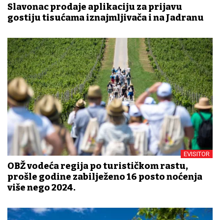
Slavonac prodaje aplikaciju za prijavu
gostiju tisućama iznajmljivača i na Jadranu
EVISITOR
OBŽ vodeća regija po turističkom rastu,
prošle godine zabilježeno 16 posto noćenja
više nego 2024.