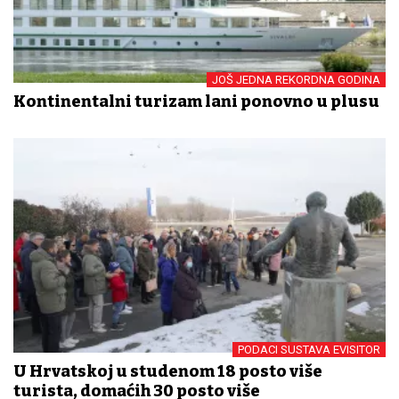
JOŠ JEDNA REKORDNA GODINA
Kontinentalni turizam lani ponovno u plusu
PODACI SUSTAVA EVISITOR
U Hrvatskoj u studenom 18 posto više
turista, domaćih 30 posto više