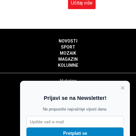
Učitaj više
NOVOSTI
SPORT
MOZAIK
MAGAZIN
KOLUMNE
Marketing
×
Politika privatnosti
Politika kolačića
Prijavi se na Newsletter!
Impressum
Pravila prenošenja sadržaja
Ne propustite najvažnije vijesti dana.
Pravila komentiranja
Agroglas
Pretplati se