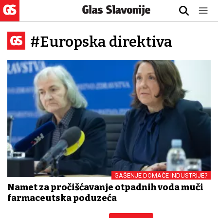
#Europska direktiva
GAŠENJE DOMAĆE INDUSTRIJE?
Namet za pročišćavanje otpadnih voda muči
farmaceutska poduzeća