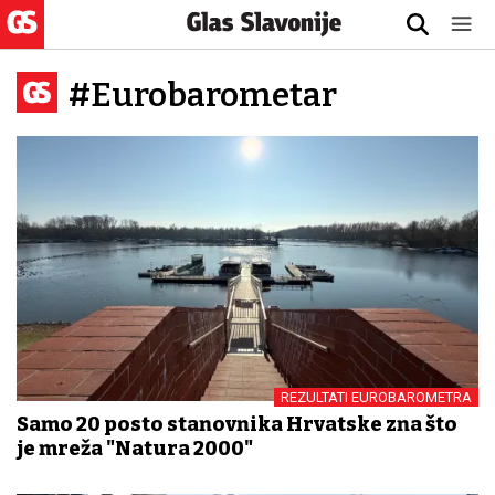
#Eurobarometar
REZULTATI EUROBAROMETRA
Samo 20 posto stanovnika Hrvatske zna što
je mreža "Natura 2000"