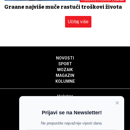
Građane najviše muče rastući troškovi života
Učitaj više
NOVOSTI
SPORT
MOZAIK
MAGAZIN
KOLUMNE
Marketing
×
Politika privatnosti
Politika kolačića
Prijavi se na Newsletter!
Impressum
Pravila prenošenja sadržaja
Ne propustite najvažnije vijesti dana.
Pravila komentiranja