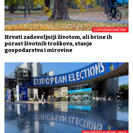
EUROBAROMETAR:
Hrvati zadovoljniji životom, ali brine ih
porast životnih troškova, stanje
gospodarstva i mirovine
PRIORITETI EUROPLJANA