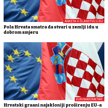
ANKETA O ČLANSTVU U EU
Pola Hrvata smatra da stvari u zemlji idu u
dobrom smjeru
EUROBAROMETAR:
Hrvatski građani najskloniji proširenju EU-a