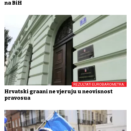
na BiH
REZULTATI EUROBAROMETRA:
Hrvatski građani ne vjeruju u neovisnost
pravosuđa