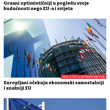
Građani optimističniji u pogledu svoje
budućnosti nego EU-a i svijeta
REZULTATI EUROBAROMETRA
Europljani očekuju ekonomski samostalniji
i snažniji EU