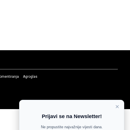
komentiranja
Agroglas
×
Prijavi se na Newsletter!
Ne propustite najvažnije vijesti dana.