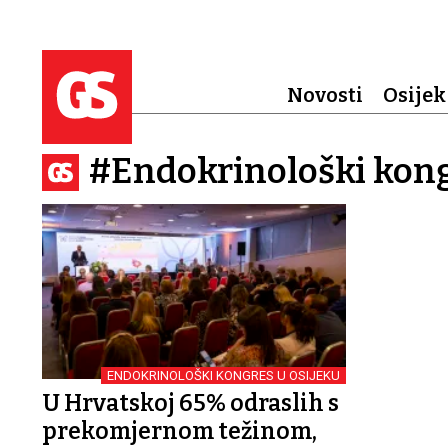
Novosti
Osijek
#Endokrinološki kong
ENDOKRINOLOŠKI KONGRES U OSIJEKU
U Hrvatskoj 65% odraslih s
prekomjernom težinom,