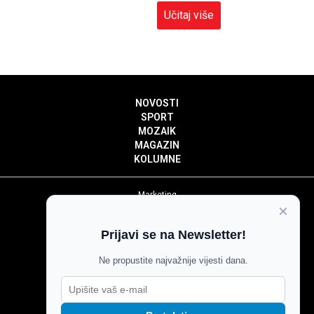
Učitaj više
NOVOSTI
SPORT
MOZAIK
MAGAZIN
KOLUMNE
Marketing
×
Politika privatnosti
Politika kolačića
Prijavi se na Newsletter!
Impressum
Pravila prenošenja sadržaja
Ne propustite najvažnije vijesti dana.
Pravila komentiranja
Agroglas