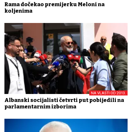
Rama dočekao premijerku Meloni na
koljenima
NA VLASTI OD 2013.
Albanski socijalisti četvrti put pobijedili na
parlamentarnim izborima