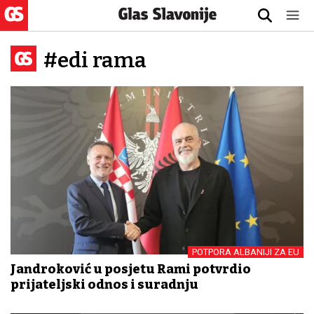
#edi rama
POTPORA ALBANIJI ZA EU
Jandroković u posjetu Rami potvrdio
prijateljski odnos i suradnju