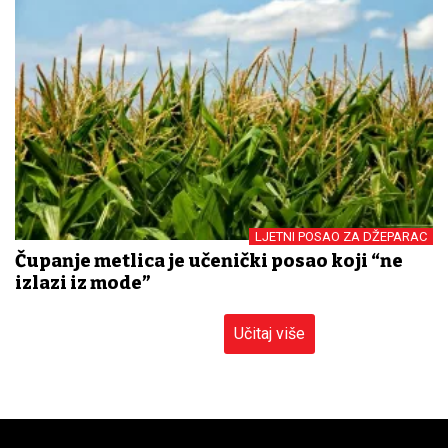
LJETNI POSAO ZA DŽEPARAC
Čupanje metlica je učenički posao koji “ne
izlazi iz mode”
Učitaj više