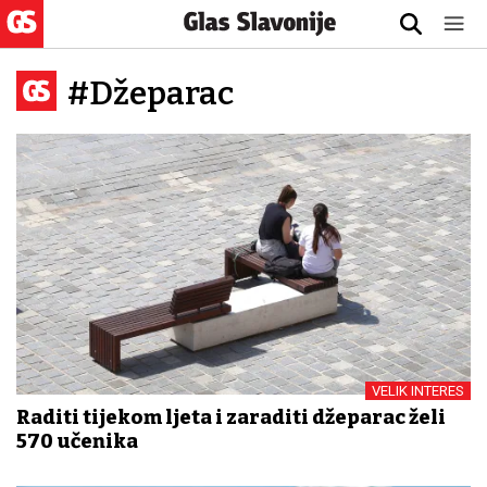
#Džeparac
VELIK INTERES
Raditi tijekom ljeta i zaraditi džeparac želi
570 učenika