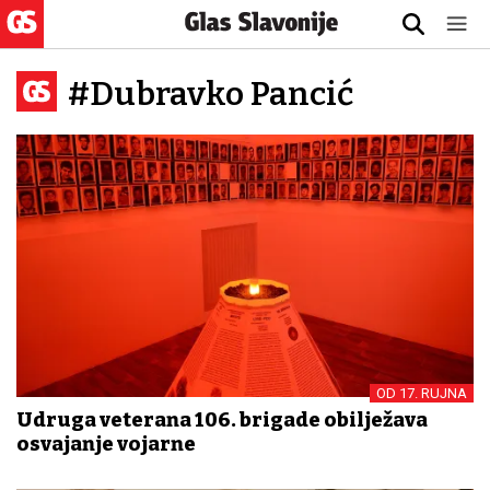
#Dubravko Pancić
OD 17. RUJNA
Udruga veterana 106. brigade obilježava
osvajanje vojarne