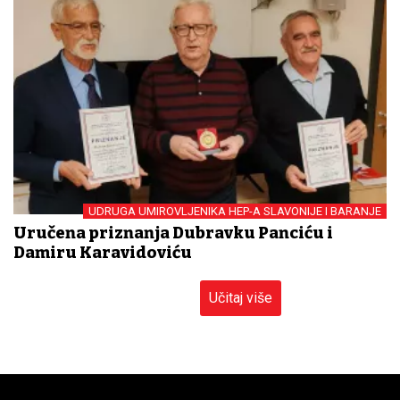
UDRUGA UMIROVLJENIKA HEP-A SLAVONIJE I BARANJE
Uručena priznanja Dubravku Panciću i
Damiru Karavidoviću
Učitaj više