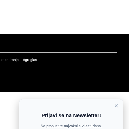
komentiranja
Agroglas
×
Prijavi se na Newsletter!
Ne propustite najvažnije vijesti dana.