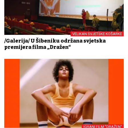
VELIKAN SVJETSKE KOŠARKE
/Galerija/ U Šibeniku održana svjetska
premijera filma „Dražen“
IGRANI FILM "DRAŽEN"