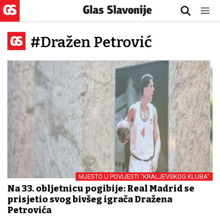
#Dražen Petrović
MJESTO U POVIJESTI "KRALJEVSKOG KLUBA"
Na 33. obljetnicu pogibije: Real Madrid se
prisjetio svog bivšeg igrača Dražena
Petrovića