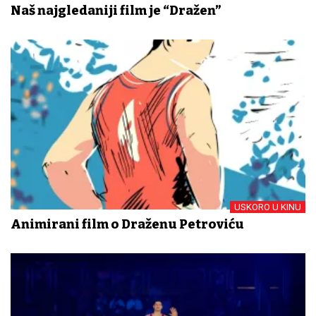
Naš najgledaniji film je “Dražen”
USKORO U KINU
Animirani film o Draženu Petroviću