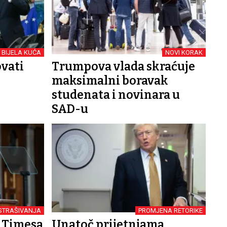
BIJELA KUĆA
NOVI KORAK
vati
Trumpova vlada skraćuje
maksimalni boravak
studenata i novinara u
SAD-u
STRAŠIVANJA
PROMJENA RETORIKE
 Timesa
Unatoč prijetnjama