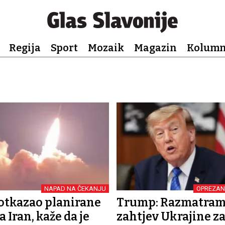
Regija
Sport
Mozaik
Magazin
Kolum
NAPAD NA ČEKANJU
OPREZAN
otkazao planirane
Trump: Razmatra
 Iran, kaže da je
zahtjev Ukrajine z