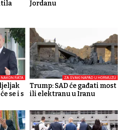
tila
Jordanu
I NAKON RATA
ZA SVAKI NAPAD U HORMUZU
jeljak
Trump: SAD će gađati most
će se i s
ili elektranu u Iranu