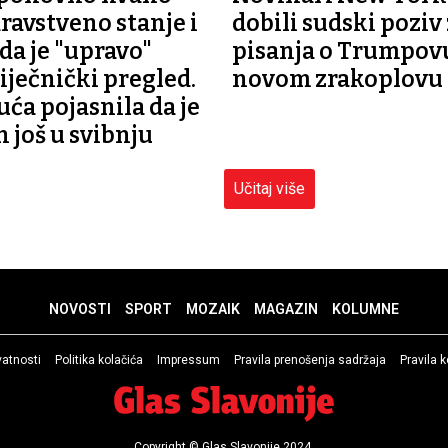
dravstveno stanje i
dobili sudski poziv
da je "upravo"
pisanja o Trumpov
iječnički pregled.
novom zrakoplovu
uća pojasnila da je
n još u svibnju
Učitaj više
NOVOSTI
SPORT
MOZAIK
MAGAZIN
KOLUMNE
ivatnosti
Politika kolačića
Impressum
Pravila prenošenja sadržaja
Pravila 
Copyright © Glas Slavonije 2024.