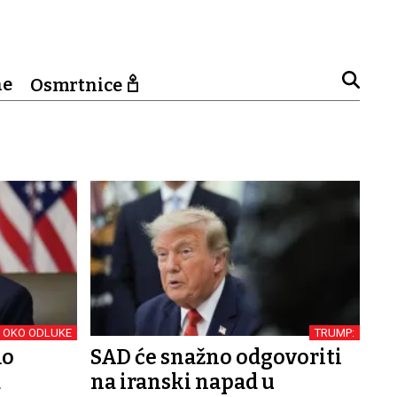
ne
Osmrtnice
 OKO ODLUKE
TRUMP:
mo
SAD će snažno odgovoriti
a
na iranski napad u