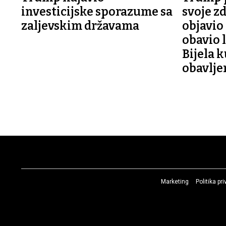
investicijske sporazume sa
svoje z
zaljevskim državama
objavio 
obavio l
Bijela k
obavlje
Marketing
Politika pr