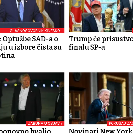
GLASNOGOVORNIK KINESKOG
MINISTARSTVA
n: Optužbe SAD-a o
Trump će prisustvo
ju u izbore čista su
finalu SP-a
otina
ZABUNA U OBJAVI?
POKUŠAJ ZA
ponovno hvalio
Novinari New York