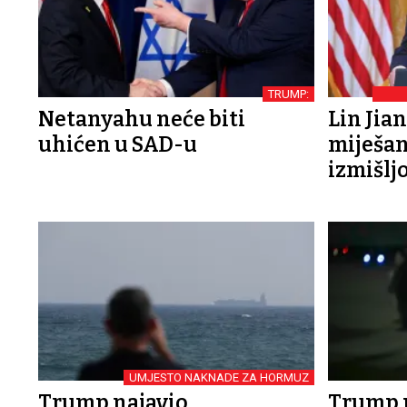
TRUMP:
Netanyahu neće biti
Lin Jia
uhićen u SAD-u
miješan
izmišlj
UMJESTO NAKNADE ZA HORMUZ
Trump najavio
Trump 