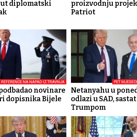
ut diplomatski
proizvodnju projek
ak
Patriot
REFERENCE NA NAPAD IZ TRAVNJA
PET MJESEC
podbadao novinare
Netanyahu u poned
ri dopisnika Bijele
odlazi u SAD, sastat 
Trumpom