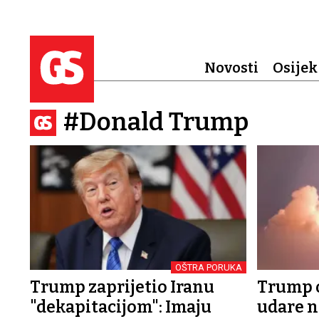
Novosti
Osijek
#Donald Trump
OŠTRA PORUKA
Trump zaprijetio Iranu
Trump 
"dekapitacijom": Imaju
udare na