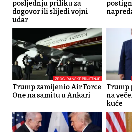
posljednju priliku za
postign
dogovor ili slijedi vojni
napred
udar
ZBOG IRANSKE PRIJETNJE
Trump zamijenio Air Force
Trump 
One na samitu u Ankari
na veče
kuće