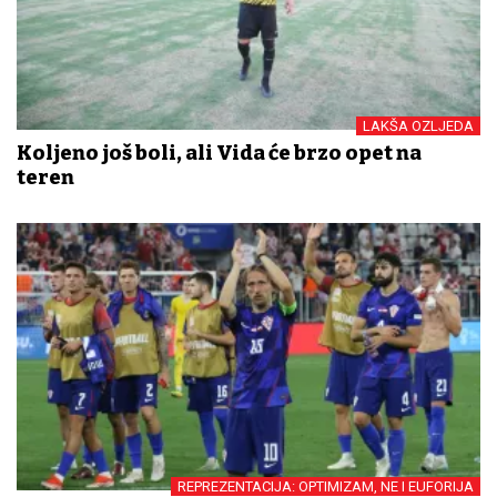
LAKŠA OZLJEDA
Koljeno još boli, ali Vida će brzo opet na
teren
REPREZENTACIJA: OPTIMIZAM, NE I EUFORIJA