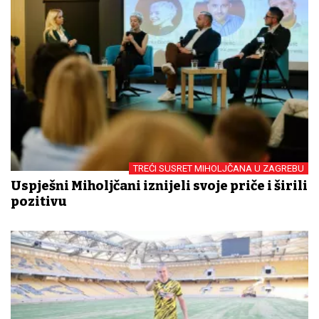
TREĆI SUSRET MIHOLJČANA U ZAGREBU
Uspješni Miholjčani iznijeli svoje priče i širili
pozitivu