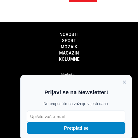
NOVOSTI
SPORT
MOZAIK
MAGAZIN
KOLUMNE
Marketing
×
Politika privatnosti
Politika kolačića
Prijavi se na Newsletter!
Impressum
Pravila prenošenja sadržaja
Ne propustite najvažnije vijesti dana.
Pravila komentiranja
Agroglas
Pretplati se