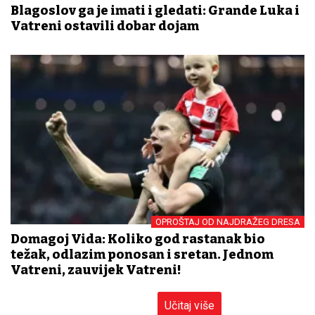
Blagoslov ga je imati i gledati: Grande Luka i
Vatreni ostavili dobar dojam
OPROŠTAJ OD NAJDRAŽEG DRESA
Domagoj Vida: Koliko god rastanak bio
težak, odlazim ponosan i sretan. Jednom
Vatreni, zauvijek Vatreni!
Učitaj više