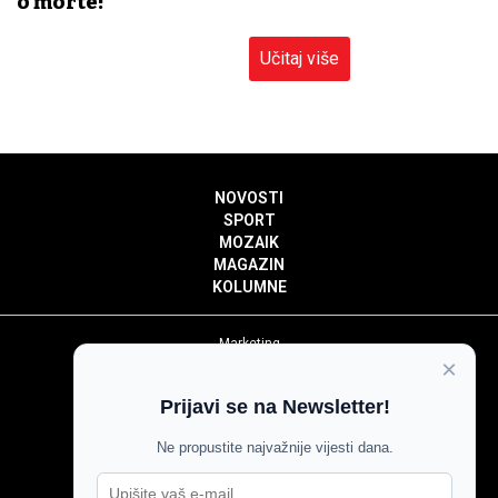
o morte!”
Učitaj više
NOVOSTI
SPORT
MOZAIK
MAGAZIN
KOLUMNE
Marketing
×
Politika privatnosti
Politika kolačića
Prijavi se na Newsletter!
Impressum
Pravila prenošenja sadržaja
Ne propustite najvažnije vijesti dana.
Pravila komentiranja
Agroglas