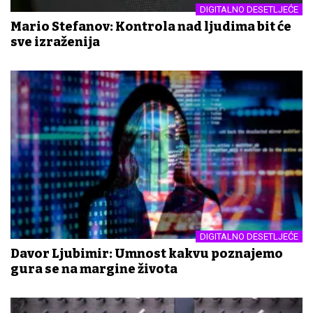
DIGITALNO DESETLJEĆE
Mario Stefanov: Kontrola nad ljudima bit će
sve izraženija
DIGITALNO DESETLJEĆE
Davor Ljubimir: Umnost kakvu poznajemo
gura se na margine života