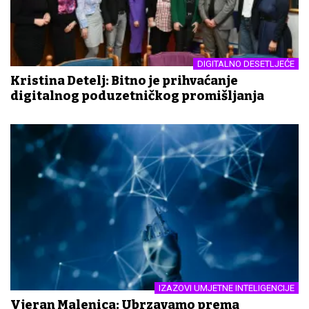
DIGITALNO DESETLJEĆE
Kristina Detelj: Bitno je prihvaćanje
digitalnog poduzetničkog promišljanja
IZAZOVI UMJETNE INTELIGENCIJE
Vjeran Malenica: Ubrzavamo prema