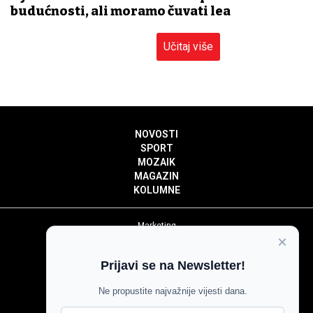
budućnosti, ali moramo čuvati leđa
Učitaj više
NOVOSTI
SPORT
MOZAIK
MAGAZIN
KOLUMNE
Marketing
×
Politika privatnosti
Politika kolačića
Prijavi se na Newsletter!
Impressum
Pravila prenošenja sadržaja
Ne propustite najvažnije vijesti dana.
Pravila komentiranja
Agroglas