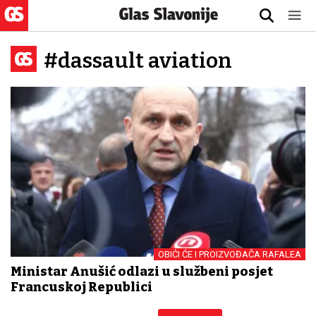
#dassault aviation
OBIĆI ĆE I PROIZVOĐAČA RAFALEA
Ministar Anušić odlazi u službeni posjet
Francuskoj Republici