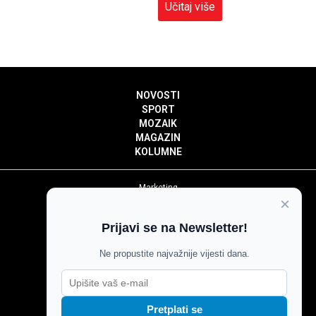
Učitaj više
NOVOSTI
SPORT
MOZAIK
MAGAZIN
KOLUMNE
Marketing
×
Politika privatnosti
Politika kolačića
Prijavi se na Newsletter!
Impressum
Pravila prenošenja sadržaja
Ne propustite najvažnije vijesti dana.
Pravila komentiranja
Agroglas
Pretplati se