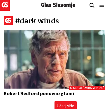
#dark winds
U SERIJI “DARK WINDS”
Robert Redford ponovno glumi
Učitaj više