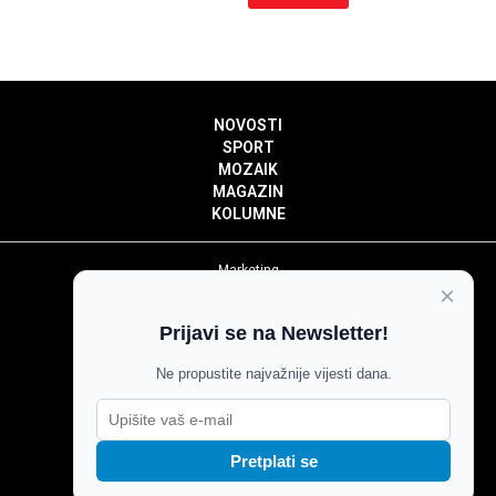
NOVOSTI
SPORT
MOZAIK
MAGAZIN
KOLUMNE
Marketing
×
Politika privatnosti
Politika kolačića
Prijavi se na Newsletter!
Impressum
Pravila prenošenja sadržaja
Ne propustite najvažnije vijesti dana.
Pravila komentiranja
Agroglas
Pretplati se