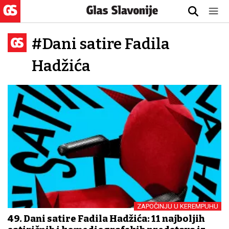
#Dani satire Fadila
Hadžića
ZAPOČINJU U KEREMPUHU
49. Dani satire Fadila Hadžića: 11 najboljih