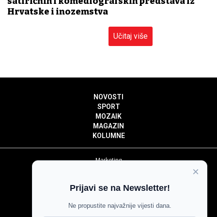
satiričnih i komediografskih predstava iz
Hrvatske i inozemstva
Učitaj više
NOVOSTI
SPORT
MOZAIK
MAGAZIN
KOLUMNE
Marketing
×
Politika privatnosti
Politika kolačića
Prijavi se na Newsletter!
Impressum
Pravila prenošenja sadržaja
Ne propustite najvažnije vijesti dana.
Pravila komentiranja