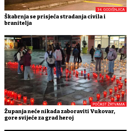
34. GODIŠNJICA
Škabrnja se prisjeća stradanja civila i
branitelja
POČAST ŽRTVAMA
Županja neće nikada zaboraviti Vukovar,
gore svijeće za grad heroj