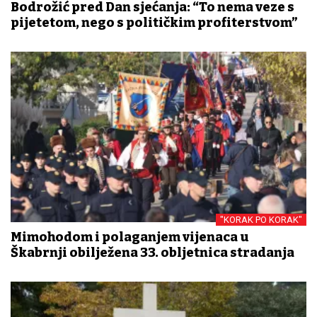
Bodrožić pred Dan sjećanja: “To nema veze s
pijetetom, nego s političkim profiterstvom”
"KORAK PO KORAK"
Mimohodom i polaganjem vijenaca u
Škabrnji obilježena 33. obljetnica stradanja