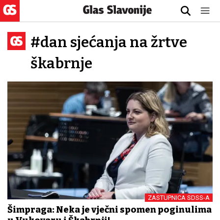
#dan sjećanja na žrtve
škabrnje
ZASTUPNICA SDSS-A
Šimpraga: Neka je vječni spomen poginulima