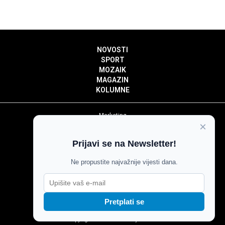
NOVOSTI
SPORT
MOZAIK
MAGAZIN
KOLUMNE
Marketing
×
Politika privatnosti
Politika kolačića
Prijavi se na Newsletter!
Impressum
Pravila prenošenja sadržaja
Ne propustite najvažnije vijesti dana.
Pravila komentiranja
Agroglas
Pretplati se
Copyright © Glas Slavonije 2024.