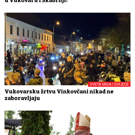
u Vukovaru i Škabrnji!
SVETA MISA I SVIJEĆE
Vukovarsku žrtvu Vinkovčani nikad ne
zaboravljaju