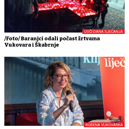
UOČI DANA SJEĆANJA
/Foto/ Baranjci odali počast žrtvama
Vukovara i Škabrnje
ROĐENA VUKOVARKA