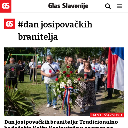
#dan josipovačkih
branitelja
DAN DRŽAVNOSTI
Dan josipovačkih branitelja: Tradicionalno