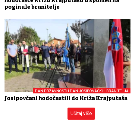
hodočašće Križu Krajputašu u spomen na
poginule branitelje
DAN DRŽAVNOSTI I DAN JOSIPOVAČKIH BRANITELJA
Josipovčani hodočastili do Križa Krajputaša
Učitaj više