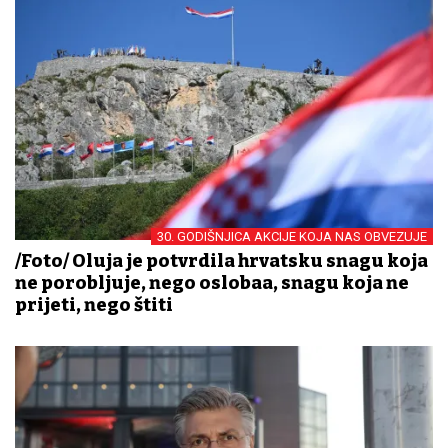
30. GODIŠNJICA AKCIJE KOJA NAS OBVEZUJE
/Foto/ Oluja je potvrdila hrvatsku snagu koja
ne porobljuje, nego oslobađa, snagu koja ne
prijeti, nego štiti