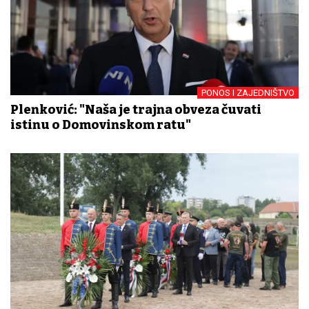
PONOS I ZAJEDNIŠTVO
Plenković: "Naša je trajna obveza čuvati
istinu o Domovinskom ratu"