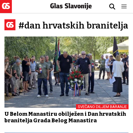
#dan hrvatskih branitelja
SVEČANO DILJEM BARANJE
U Belom Manastiru obilježen i Dan hrvatskih
branitelja Grada Belog Manastira