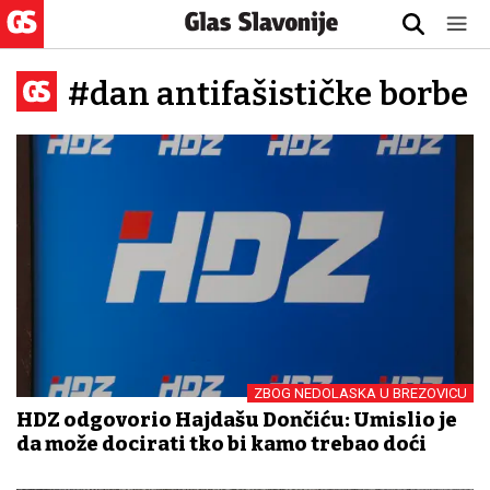
#dan antifašističke borbe
ZBOG NEDOLASKA U BREZOVICU
HDZ odgovorio Hajdašu Dončiću: Umislio je
da može docirati tko bi kamo trebao doći