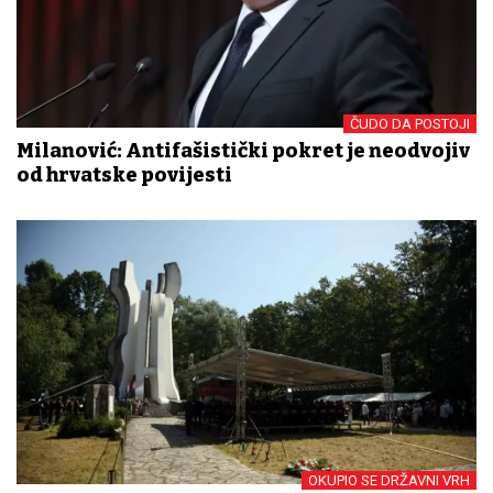
ČUDO DA POSTOJI
Milanović: Antifašistički pokret je neodvojiv
od hrvatske povijesti
OKUPIO SE DRŽAVNI VRH