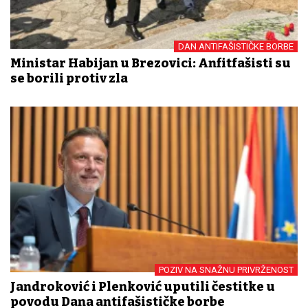
DAN ANTIFAŠISTIČKE BORBE
Ministar Habijan u Brezovici: Anfitfašisti su
se borili protiv zla
POZIV NA SNAŽNU PRIVRŽENOST
Jandroković i Plenković uputili čestitke u
povodu Dana antifašističke borbe