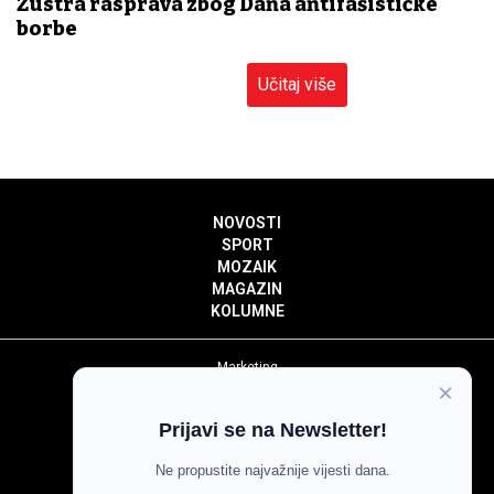
Žustra rasprava zbog Dana antifašističke
borbe
Učitaj više
NOVOSTI
SPORT
MOZAIK
MAGAZIN
KOLUMNE
Marketing
×
Politika privatnosti
Politika kolačića
Prijavi se na Newsletter!
Impressum
Pravila prenošenja sadržaja
Ne propustite najvažnije vijesti dana.
Pravila komentiranja