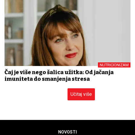
NUTRICIONIZAM
Čaj je više nego šalica užitka: Od jačanja
imuniteta do smanjenja stresa
Učitaj više
NOVOSTI