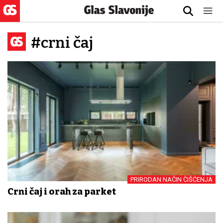
#crni čaj
PRIRODAN NAČIN ČIŠĆENJA
Crni čaj i orah za parket