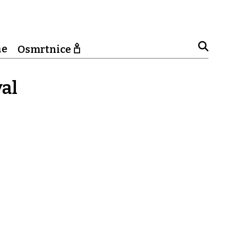
ne
Osmrtnice
al