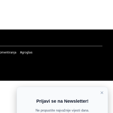
komentiranja
Agroglas
×
Prijavi se na Newsletter!
Ne propustite najvažnije vijesti dana.