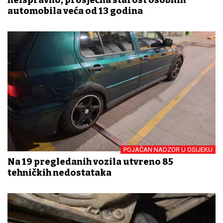
neispravno, prosječna starost osobnih
automobila veća od 13 godina
POJAČAN NADZOR U OSIJEKU
Na 19 pregledanih vozila utvrđeno 85
tehničkih nedostataka