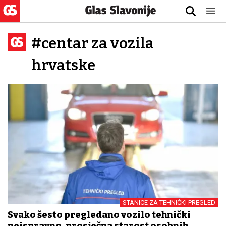
#centar za vozila
hrvatske
STANICE ZA TEHNIČKI PREGLED
Svako šesto pregledano vozilo tehnički