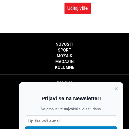
Učitaj više
NOVOSTI
SPORT
MOZAIK
MAGAZIN
KOLUMNE
Marketing
×
Politika privatnosti
Politika kolačića
Prijavi se na Newsletter!
Impressum
Pravila prenošenja sadržaja
Ne propustite najvažnije vijesti dana.
Pravila komentiranja
Agroglas