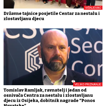
VIŠNJEVAC
Državne tajnice posjetile Centar za nestalu i
zlostavljanu djecu
VELIKO PRIZNANJE
Tomislav Ramljak, ravnatelj i jedan od
osnivača Centra za nestalu i zlostavljanu
djecu iz Osijeka, dobitnik nagrade “Ponos
Hrvatske”