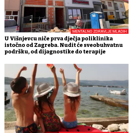
MENTALNO ZDRAVLJE MLADIH
U Višnjevcu niče prva dječja poliklinika
istočno od Zagreba. Nudit će sveobuhvatnu
podršku, od dijagnostike do terapije