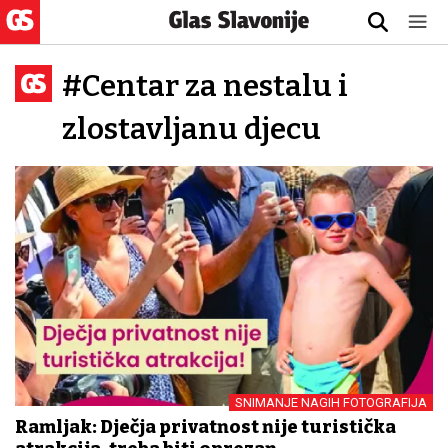
#Centar za nestalu i
zlostavljanu djecu
SNIMANJE NAGIH FOTOGRAFIJA
Ramljak: Dječja privatnost nije turistička