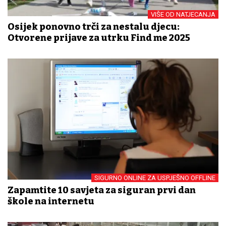
VIŠE OD NATJECANJA
Osijek ponovno trči za nestalu djecu:
Otvorene prijave za utrku Find me 2025
SIGURNO ONLINE ZA USPJEŠNO OFFLINE
Zapamtite 10 savjeta za siguran prvi dan
škole na internetu