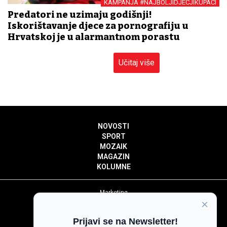
KAMPANJA #NAJBOLJIDJEČJIKUPAĆI
Predatori ne uzimaju godišnji!
Iskorištavanje djece za pornografiju u
Hrvatskoj je u alarmantnom porastu
Učitaj više
NOVOSTI
SPORT
MOZAIK
MAGAZIN
KOLUMNE
Marketing
×
Politika privatnosti
Politika kolačića
Prijavi se na Newsletter!
Impressum