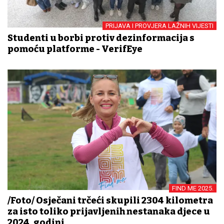
PRIJAVA I PROVJERA LAŽNIH VIJESTI
Studenti u borbi protiv dezinformacija s
pomoću platforme - VerifEye
FIND ME 2025.
/Foto/ Osječani trčeći skupili 2304 kilometra
za isto toliko prijavljenih nestanaka djece u
2024. godini