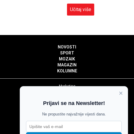
Učitaj više
NOVOSTI
SPORT
MOZAIK
MAGAZIN
KOLUMNE
Marketing
×
Politika privatnosti
Politika kolačića
Prijavi se na Newsletter!
Impressum
Pravila prenošenja sadržaja
Ne propustite najvažnije vijesti dana.
Pravila komentiranja
Agroglas