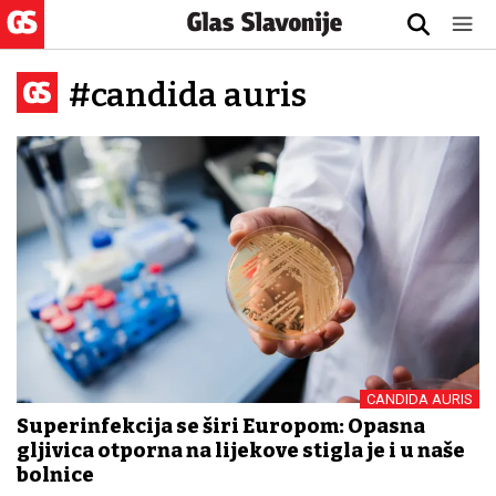
#candida auris
CANDIDA AURIS
Superinfekcija se širi Europom: Opasna
gljivica otporna na lijekove stigla je i u naše
bolnice