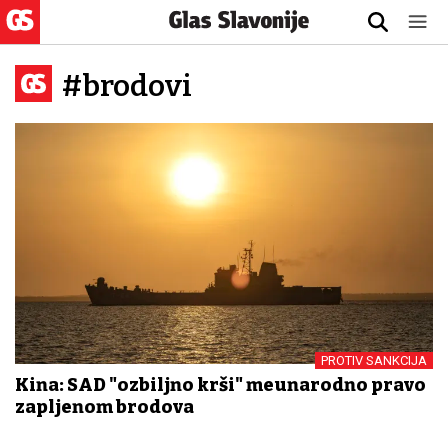
#brodovi
PROTIV SANKCIJA
Kina: SAD "ozbiljno krši" međunarodno pravo
zapljenom brodova