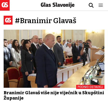
#Branimir Glavaš
PODNIO OSTAVKU
Branimir Glavaš više nije vijećnik u Skupštini
Županije