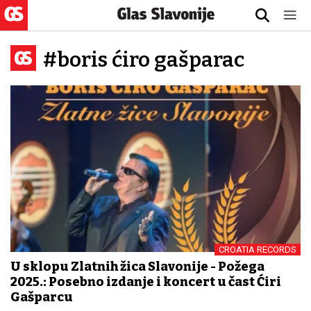
#boris ćiro gašparac
CROATIA RECORDS
U sklopu Zlatnih žica Slavonije - Požega
2025.: Posebno izdanje i koncert u čast Ćiri
Gašparcu