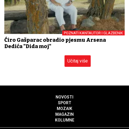
POZNATI KANTAUTOR I GLAZBENIK
Ćiro Gašparac obradio pjesmu Arsena
Dedića "Dida moj"
Učitaj više
NOVOSTI
SPORT
MOZAIK
MAGAZIN
KOLUMNE