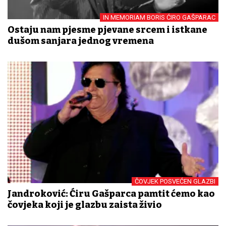
IN MEMORIAM BORIS ĆIRO GAŠPARAC
Ostaju nam pjesme pjevane srcem i istkane
dušom sanjara jednog vremena
ČOVJEK POSVEĆEN GLAZBI
Jandroković: Ćiru Gašparca pamtit ćemo kao
čovjeka koji je glazbu zaista živio