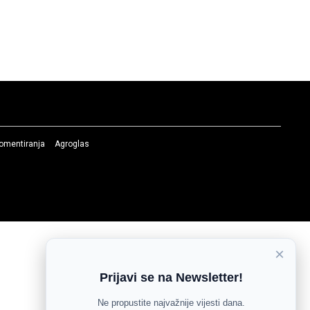
komentiranja
Agroglas
×
Prijavi se na Newsletter!
Ne propustite najvažnije vijesti dana.