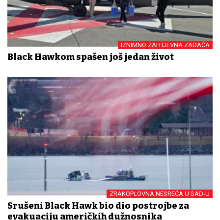
IZNIMNO ZAHTJEVNA ZADAĆA
Black Hawkom spašen još jedan život
ZRAKOPLOVNA NESREĆA U SAD-U
Srušeni Black Hawk bio dio postrojbe za
evakuaciju američkih dužnosnika