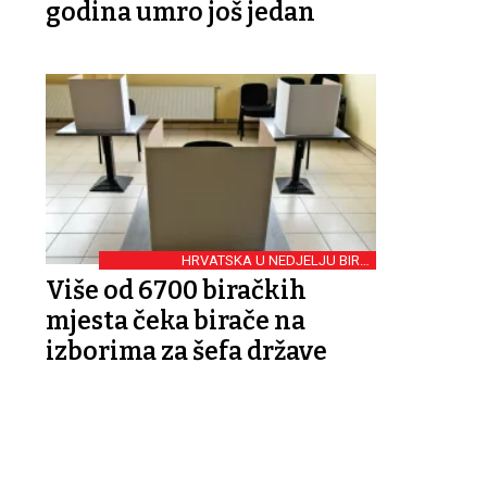
godina umro još jedan
HRVATSKA U NEDJELJU BIRA
PREDSJEDNIKA REPUBLIKE
Više od 6700 biračkih
mjesta čeka birače na
izborima za šefa države