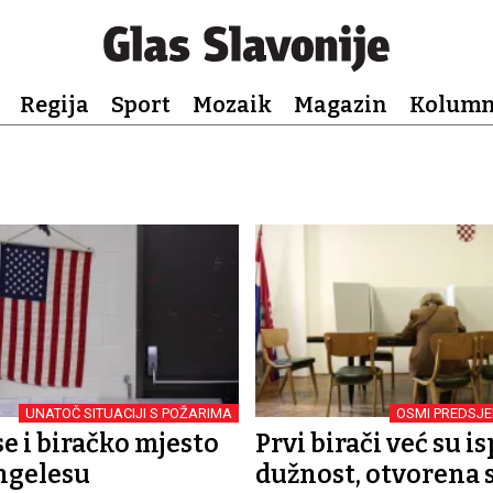
Regija
Sport
Mozaik
Magazin
Kolum
UNATOČ SITUACIJI S POŽARIMA
OSMI PREDSJE
se i biračko mjesto
Prvi birači već su i
ngelesu
dužnost, otvorena 