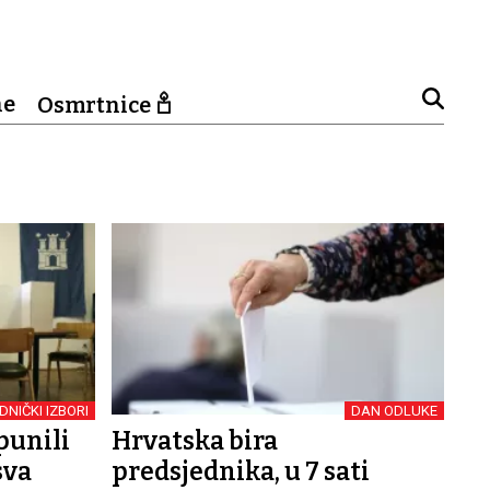
ne
Osmrtnice
DNIČKI IZBORI
DAN ODLUKE
spunili
Hrvatska bira
sva
predsjednika, u 7 sati