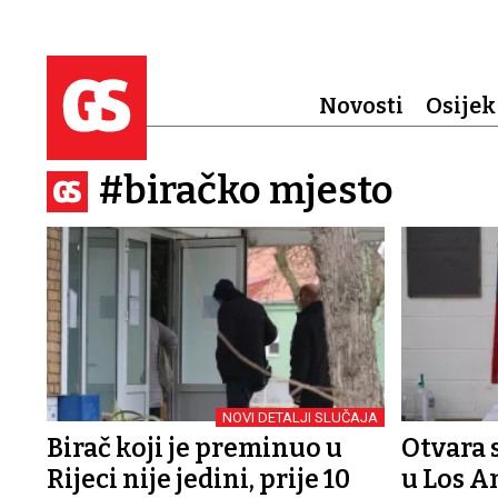
Novosti
Osijek
#biračko mjesto
NOVI DETALJI SLUČAJA
Birač koji je preminuo u
Otvara 
Rijeci nije jedini, prije 10
u Los A