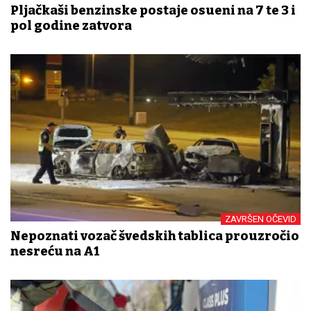
Pljačkaši benzinske postaje osuđeni na 7 te 3 i
pol godine zatvora
ZAVRŠEN OČEVID
Nepoznati vozač švedskih tablica prouzročio
nesreću na A1