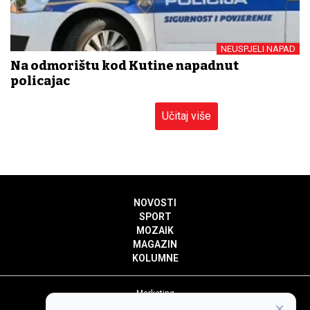
NEUSPJELI NAPAD
Na odmorištu kod Kutine napadnut
policajac
Učitaj više
NOVOSTI
SPORT
MOZAIK
MAGAZIN
KOLUMNE
Marketing
×
Politika privatnosti