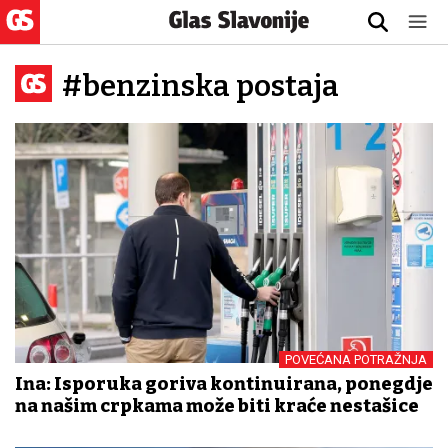
#benzinska postaja
POVEĆANA POTRAŽNJA
Ina: Isporuka goriva kontinuirana, ponegdje
na našim crpkama može biti kraće nestašice