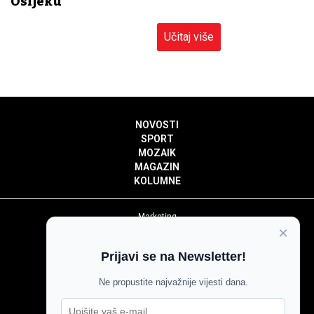
Osijeku
Učitaj više
NOVOSTI
SPORT
MOZAIK
MAGAZIN
KOLUMNE
Marketing
×
Politika privatnosti
Politika kolačića
Prijavi se na Newsletter!
Impressum
Pravila prenošenja sadržaja
Ne propustite najvažnije vijesti dana.
Pravila komentiranja
Agroglas