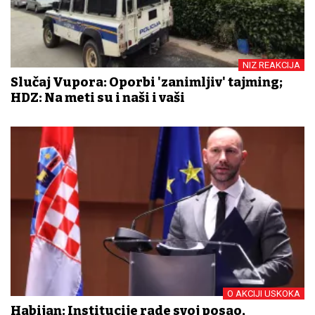
NIZ REAKCIJA
Slučaj Vupora: Oporbi 'zanimljiv' tajming;
HDZ: Na meti su i naši i vaši
O AKCIJI USKOKA
Habijan: Institucije rade svoj posao,