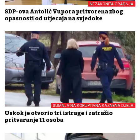
NEZAKONITA GRADNJA
SDP-ova Antolić Vupora pritvorena zbog
opasnosti od utjecaja na svjedoke
SUMNJA NA KORUPTIVNA KAZNENA DJELA
Uskok je otvorio tri istrage i zatražio
pritvaranje 11 osoba