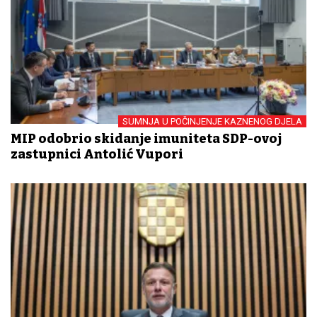
SUMNJA U POČINJENJE KAZNENOG DJELA
MIP odobrio skidanje imuniteta SDP-ovoj
zastupnici Antolić Vupori