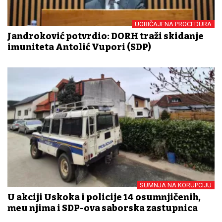
UOBIČAJENA PROCEDURA
Jandroković potvrdio: DORH traži skidanje
imuniteta Antolić Vupori (SDP)
SUMNJA NA KORUPCIJU
U akciji Uskoka i policije 14 osumnjičenih,
među njima i SDP-ova saborska zastupnica