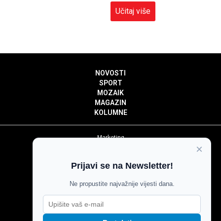
Učitaj više
NOVOSTI
SPORT
MOZAIK
MAGAZIN
KOLUMNE
Marketing
×
Politika privatnosti
Politika kolačića
Prijavi se na Newsletter!
Impressum
Pravila prenošenja sadržaja
Ne propustite najvažnije vijesti dana.
Pravila komentiranja
Agroglas