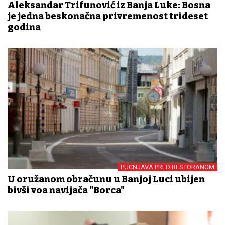
Aleksandar Trifunović iz Banja Luke: Bosna
je jedna beskonačna privremenost trideset
godina
PUCNJAVA PRED RESTORANOM
U oružanom obračunu u Banjoj Luci ubijen
bivši vođa navijača "Borca"