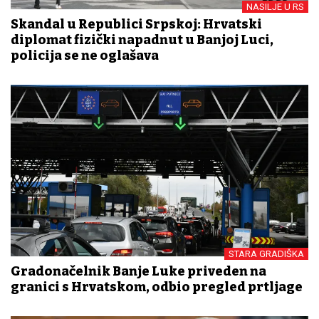
NASILJE U RS
Skandal u Republici Srpskoj: Hrvatski
diplomat fizički napadnut u Banjoj Luci,
policija se ne oglašava
STARA GRADIŠKA
Gradonačelnik Banje Luke priveden na
granici s Hrvatskom, odbio pregled prtljage