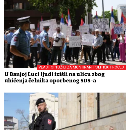
VLAST OPTUŽILI ZA MONTIRANI POLITIČKI PROCES
U Banjoj Luci ljudi izišli na ulicu zbog
uhićenja čelnika oporbenog SDS-a