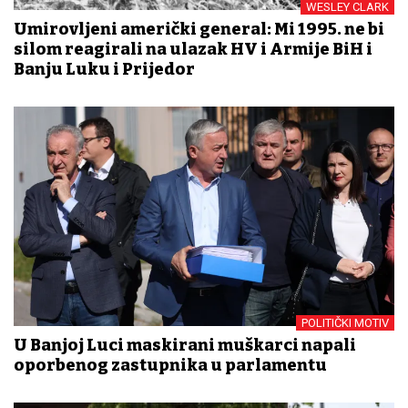
WESLEY CLARK
Umirovljeni američki general: Mi 1995. ne bi
silom reagirali na ulazak HV i Armije BiH i
Banju Luku i Prijedor
POLITIČKI MOTIV
U Banjoj Luci maskirani muškarci napali
oporbenog zastupnika u parlamentu