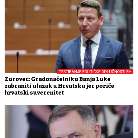
TESTIRANJE POLITIČKE ODLUČNOSTI RH
Zurovec: Gradonačelniku Banja Luke
zabraniti ulazak u Hrvatsku jer poriče
hrvatski suverenitet