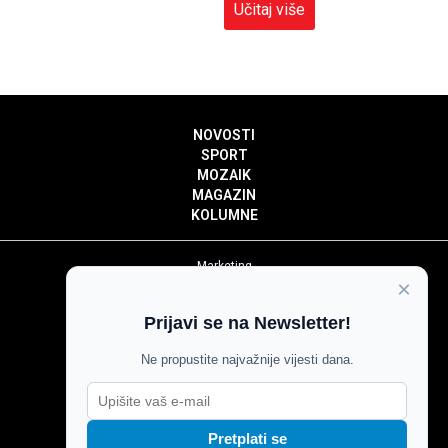
Učitaj više
NOVOSTI
SPORT
MOZAIK
MAGAZIN
KOLUMNE
Marketing
×
Politika privatnosti
Politika kolačića
Prijavi se na Newsletter!
Impressum
Pravila prenošenja sadržaja
Ne propustite najvažnije vijesti dana.
Pravila komentiranja
Agroglas
Pretplati se