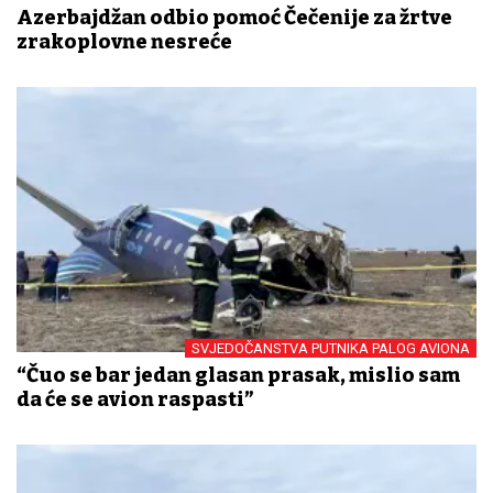
Azerbajdžan odbio pomoć Čečenije za žrtve
zrakoplovne nesreće
SVJEDOČANSTVA PUTNIKA PALOG AVIONA
“Čuo se bar jedan glasan prasak, mislio sam
da će se avion raspasti”