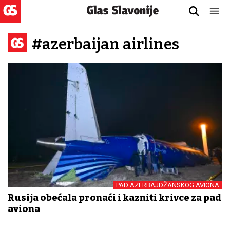
#azerbaijan airlines
PAD AZERBAJDŽANSKOG AVIONA
Rusija obećala pronaći i kazniti krivce za pad
aviona