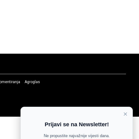
komentiranja
Agroglas
×
Prijavi se na Newsletter!
Ne propustite najvažnije vijesti dana.