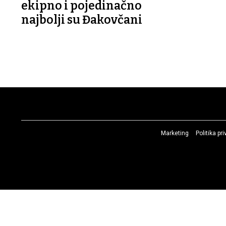
ekipno i pojedinačno
najbolji su Đakovčani
Marketing
Politika pr