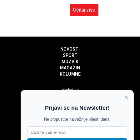
Učitaj više
NOVOSTI
SPORT
MOZAIK
MAGAZIN
KOLUMNE
Marketing
×
Politika privatnosti
Politika kolačića
Prijavi se na Newsletter!
Impressum
Pravila prenošenja sadržaja
Ne propustite najvažnije vijesti dana.
Pravila komentiranja
Agroglas