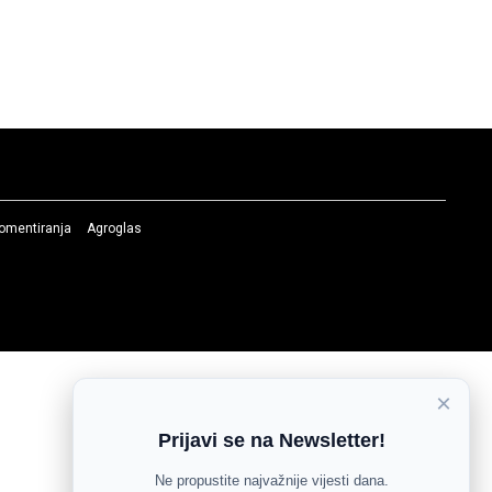
komentiranja
Agroglas
×
Prijavi se na Newsletter!
Ne propustite najvažnije vijesti dana.