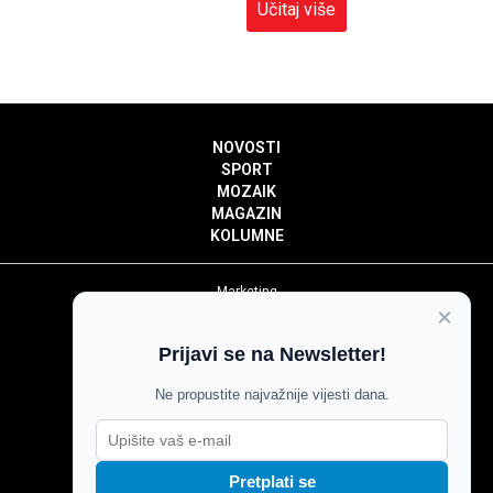
Učitaj više
NOVOSTI
SPORT
MOZAIK
MAGAZIN
KOLUMNE
Marketing
×
Politika privatnosti
Politika kolačića
Prijavi se na Newsletter!
Impressum
Pravila prenošenja sadržaja
Ne propustite najvažnije vijesti dana.
Pravila komentiranja
Agroglas
Pretplati se