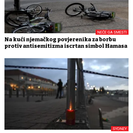
NEĆE GA SMESTI
Na kući njemačkog povjerenika za borbu
protiv antisemitizma iscrtan simbol Hamasa
SYDNEY