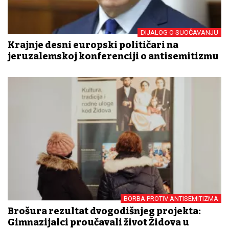
DIJALOG O SUOČAVANJU
Krajnje desni europski političari na
jeruzalemskoj konferenciji o antisemitizmu
BORBA PROTIV ANTISEMITIZMA
Brošura rezultat dvogodišnjeg projekta:
Gimnazijalci proučavali život Židova u