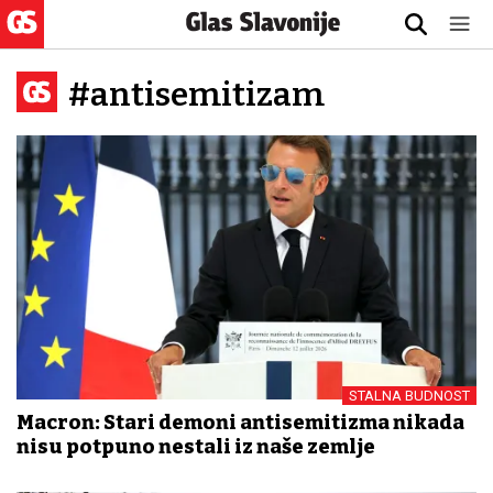
#antisemitizam
STALNA BUDNOST
Macron: Stari demoni antisemitizma nikada
nisu potpuno nestali iz naše zemlje