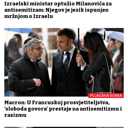
Izraelski ministar optužio Milanovića za
antisemitizam: Njegov je jezik ispunjen
mržnjom o Izraelu
POJAČANA BORBA
Macron: U Francuskoj prosvjetiteljstva,
'sloboda govora' prestaje na antisemitizmu i
rasizmu