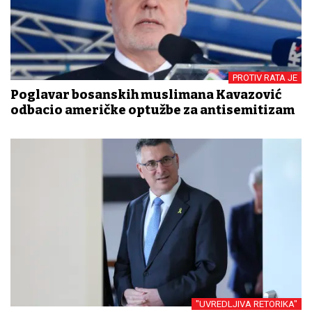
PROTIV RATA JE
Poglavar bosanskih muslimana Kavazović
odbacio američke optužbe za antisemitizam
"UVREDLJIVA RETORIKA"