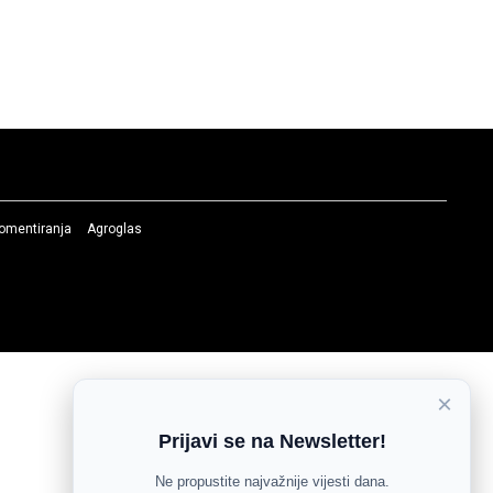
komentiranja
Agroglas
×
Prijavi se na Newsletter!
Ne propustite najvažnije vijesti dana.