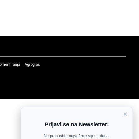
komentiranja
Agroglas
×
Prijavi se na Newsletter!
Ne propustite najvažnije vijesti dana.