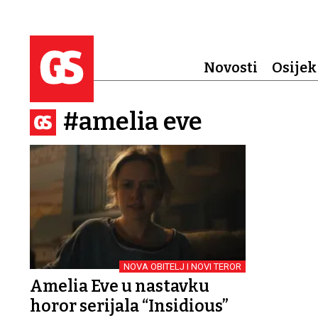
Novosti
Osijek
#amelia eve
NOVA OBITELJ I NOVI TEROR
Amelia Eve u nastavku
horor serijala “Insidious”