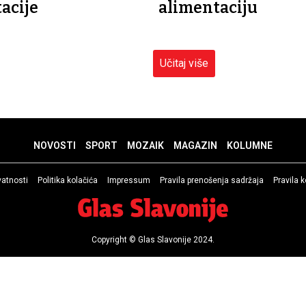
acije
alimentaciju
Učitaj više
NOVOSTI
SPORT
MOZAIK
MAGAZIN
KOLUMNE
ivatnosti
Politika kolačića
Impressum
Pravila prenošenja sadržaja
Pravila 
Copyright © Glas Slavonije 2024.