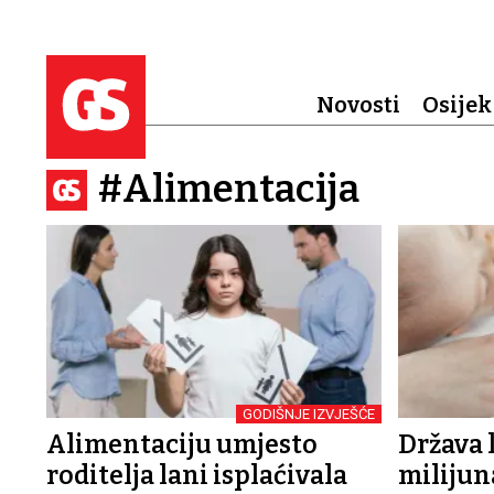
Novosti
Osijek
#Alimentacija
GODIŠNJE IZVJEŠĆE
Alimentaciju umjesto
Država l
roditelja lani isplaćivala
milijun