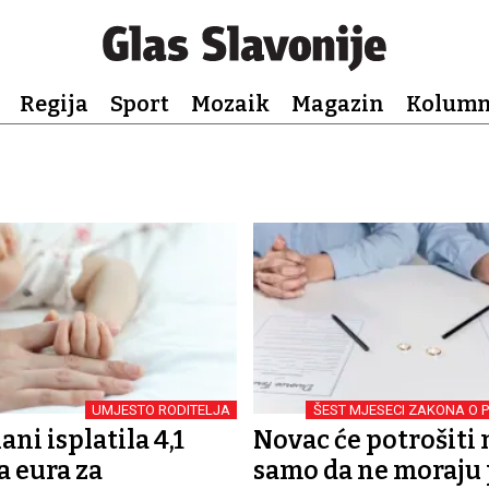
Regija
Sport
Mozaik
Magazin
Kolum
UMJESTO RODITELJA
ŠEST MJESECI ZAKONA O
U
ani isplatila 4,1
Novac će potrošiti 
a eura za
samo da ne moraju 