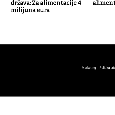
država: Za alimentacije 4
aliment
milijuna eura
Marketing
Politika pr