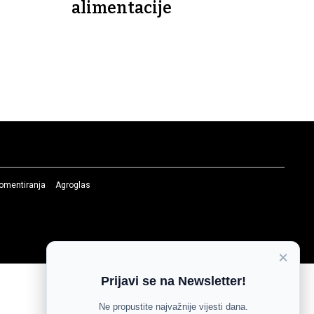
alimentacije
komentiranja
Agroglas
×
Prijavi se na Newsletter!
Ne propustite najvažnije vijesti dana.