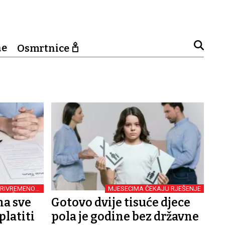
ne
Osmrtnice
 PRIVREMENOM
MJESECIMA ČEKAJU RJEŠENJE
ZDRŽAVANJU
na sve
Gotovo dvije tisuće djece
platiti
pola je godine bez državne