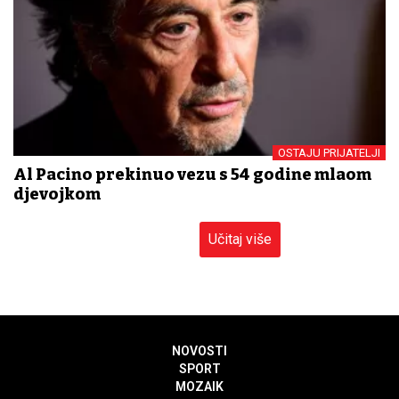
OSTAJU PRIJATELJI
Al Pacino prekinuo vezu s 54 godine mlađom
djevojkom
Učitaj više
NOVOSTI
SPORT
MOZAIK