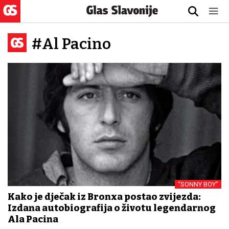
#Al Pacino
“SONNY BOY”
Kako je dječak iz Bronxa postao zvijezda:
Izdana autobiografija o životu legendarnog
Ala Pacina