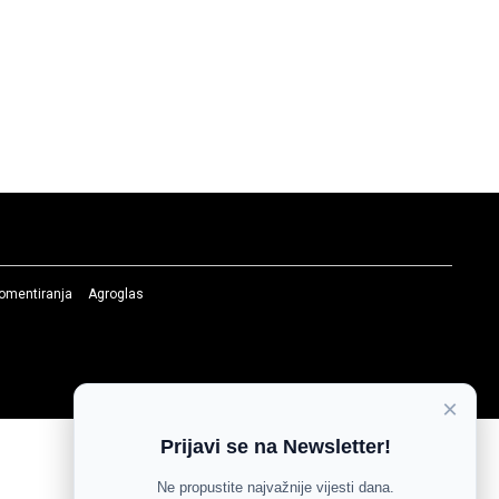
komentiranja
Agroglas
×
Prijavi se na Newsletter!
Ne propustite najvažnije vijesti dana.