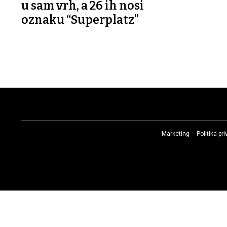
u sam vrh, a 26 ih nosi
oznaku “Superplatz”
Marketing
Politika pr