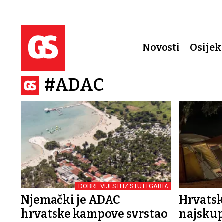
Novosti
Osijek
#ADAC
DOBRE VIJESTI IZ STUTTGARTA
Njemački je ADAC
Hrvats
hrvatske kampove svrstao
najskup